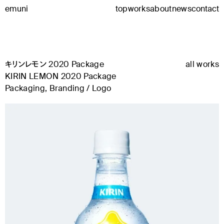
emuni
top
works
about
news
contact
キリンレモン 2020 Package
all works
KIRIN LEMON 2020 Package
Packaging, Branding / Logo